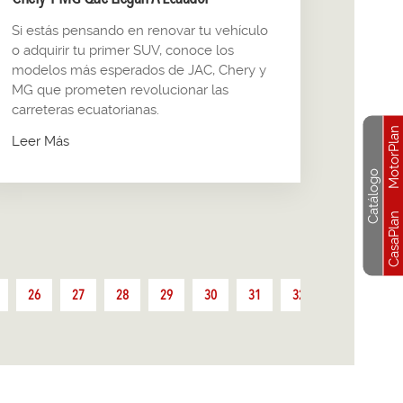
Si estás pensando en renovar tu vehículo
o adquirir tu primer SUV, conoce los
modelos más esperados de JAC, Chery y
MG que prometen revolucionar las
carreteras ecuatorianas.
MotorPlan
Leer Más
Catálogo
CasaPlan
26
27
28
29
30
31
32
33
34