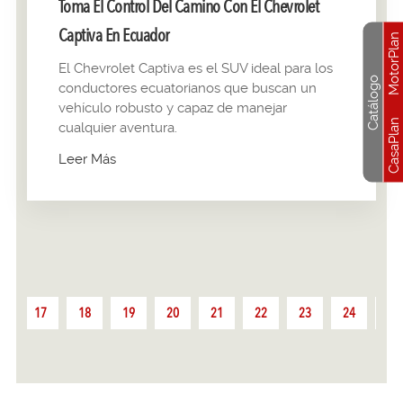
Toma El Control Del Camino Con El Chevrolet
Captiva En Ecuador
MotorPlan
El Chevrolet Captiva es el SUV ideal para los
Catálogo
conductores ecuatorianos que buscan un
vehículo robusto y capaz de manejar
CasaPlan
cualquier aventura.
Leer Más
6
17
18
19
20
21
22
23
24
25