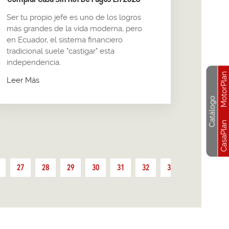
Ser tu propio jefe es uno de los logros
más grandes de la vida moderna, pero
en Ecuador, el sistema financiero
tradicional suele "castigar" esta
independencia.
MotorPlan
Leer Más
Catálogo
CasaPlan
27
28
29
30
31
32
33
34
35