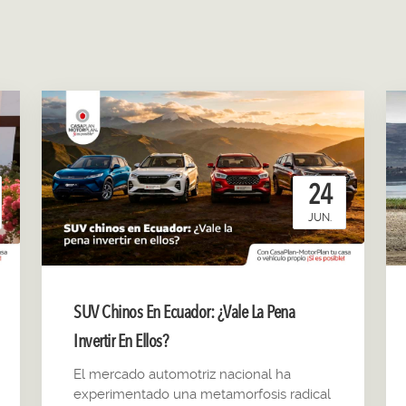
24
JUN.
SUV Chinos En Ecuador: ¿Vale La Pena
Invertir En Ellos?
El mercado automotriz nacional ha
experimentado una metamorfosis radical