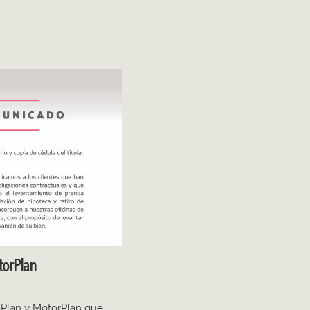
torPlan
aPlan y MotorPlan que