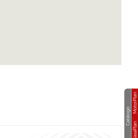
MotorPlan
Catálogo
CasaPlan