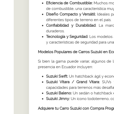
Eficiencia de Combustible:
Muchos mod
de combustible, una característica mu
Diseño Compacto y Versátil:
Ideales p
diferentes tipos de terreno en el país.
Confiabilidad y Durabilidad:
La marca
duraderos.
Tecnología y Seguridad:
Los modelos a
y características de seguridad para un
Modelos Populares de Carros Suzuki en Ec
Si bien la gama puede variar, algunos de
presencia en Ecuador incluyen:
Suzuki Swift:
Un hatchback ágil y econó
Suzuki Vitara / Grand Vitara:
SUVs v
capacidades para terrenos más desafia
Suzuki Baleno:
Un sedán o hatchback e
Suzuki Jimny:
Un ícono todoterreno, c
Adquiere tu Carro Suzuki con Compra Pro