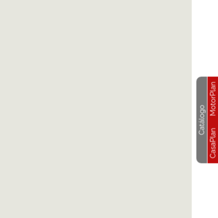
MotorPlan
Catálogo
CasaPlan